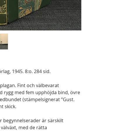
lag, 1945. 8:o. 284 sid.
plagan. Fint och välbevarat
ad rygg med fem upphöjda bind, övre
medbundet (stämpelsignerat ”Gust.
t skick.
ar begynnelserader är särskilt
 välväxt, med de rätta