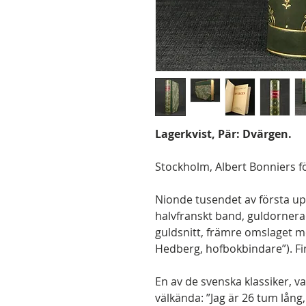
Lagerkvist, Pär: Dvärgen.
Stockholm, Albert Bonniers för
Nionde tusendet av första up
halvfranskt band, guldorner
guldsnitt, främre omslaget 
Hedberg, hofbokbindare”). Fin
En av de svenska klassiker, v
välkända: ”Jag är 26 tum lång,