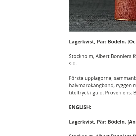
Lagerkvist, Pär: Bödeln. [O
Stockholm, Albert Bonniers fö
sid.
Första upplagorna, sammanbu
halvmarokängband, ryggen m
titeltryck i guld. Proveniens:
ENGLISH:
Lagerkvist, Pär: Bödeln. [A