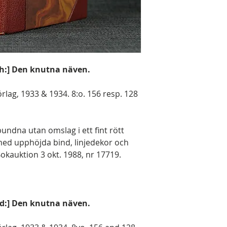
ch:] Den knutna näven.
rlag, 1933 & 1934. 8:o. 156 resp. 128
ndna utan omslag i ett fint rött
ed upphöjda bind, linjedekor och
 Bokauktion 3 okt. 1988, nr 17719.
nd:] Den knutna näven.