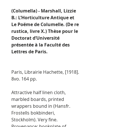
(Columella) - Marshall, Lizzie
B.: L’Horticulture Antique et
Le Poëme de Columelle. (De re
rustica, livre X.) Thèse pour le
Doctorat d’Université
présentée à la Faculté des
Lettres de Paris.
Paris, Librairie Hachette, [1918].
8vo. 164 pp.
Attractive half linen cloth,
marbled boards, printed
wrappers bound in (Hansfr.
Frostells bokbinderi,
Stockholm). Very fine.
Provenance: bookplate of