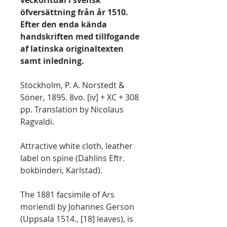
veckoritual i svensk
öfversättning från år 1510.
Efter den enda kända
handskriften med tillfogande
af latinska originaltexten
samt inledning.
Stockholm, P. A. Norstedt &
Söner, 1895. 8vo. [iv] + XC + 308
pp. Translation by Nicolaus
Ragvaldi.
Attractive white cloth, leather
label on spine (Dahlins Eftr.
bokbinderi, Karlstad).
The 1881 facsimile of Ars
moriendi by Johannes Gerson
(Uppsala 1514., [18] leaves), is