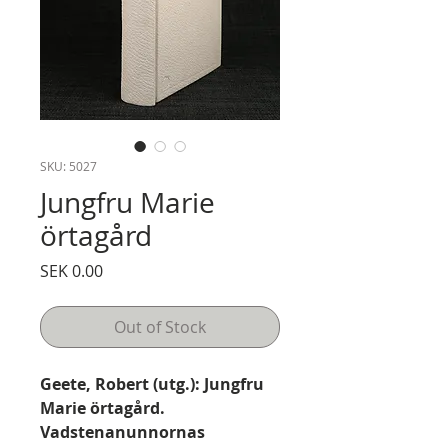
SKU: 5027
Jungfru Marie
örtagård
Price
SEK 0.00
Out of Stock
Geete, Robert (utg.): Jungfru
Marie örtagård.
Vadstenanunnornas