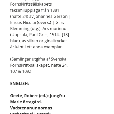
Fornskirftssällskapets
faksimilupplaga från 1881
(häfte 24) av Johannes Gerson |
Ericus Nicolai (övers.) | G. E.
Klemming (utg.): Ars moriendi
(Uppsala, Paul Grijs, 1514., [18]
blad), av vilken originaltrycket
är känt i ett enda exemplar.
(Samlingar utgifna af Svenska
Fornskrift-sällskapet, häfte 24,
107 & 109.)
ENGLISH:
Geete, Robert (ed.): Jungfru
Marie örtagård.
Vadstenanunnornas