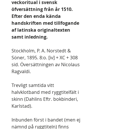
veckoritual i svensk
öfversättning från år 1510.
Efter den enda kända
handskriften med tillfogande
af latinska originaltexten
samt inledning.
Stockholm, P. A. Norstedt &
Söner, 1895. 8:o. [iv] + XC + 308
sid. Översättningen av Nicolaus
Ragvaldi.
Trevligt samtida vitt
halvklotband med ryggtitelfält i
skinn (Dahlins Eftr. bokbinderi,
Karlstad).
Inbunden först i bandet (men ej
nämnd på ryggtiteln) finns