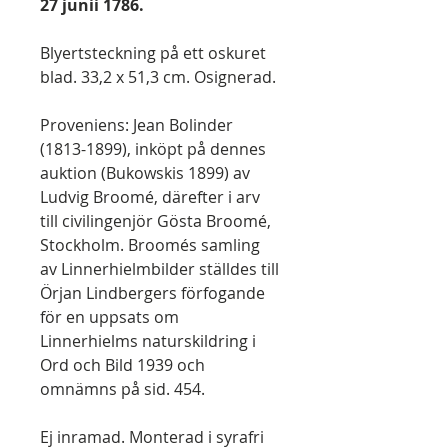
27 junii 1786.
Blyertsteckning på ett oskuret
blad. 33,2 x 51,3 cm. Osignerad.
Proveniens: Jean Bolinder
(1813-1899), inköpt på dennes
auktion (Bukowskis 1899) av
Ludvig Broomé, därefter i arv
till civilingenjör Gösta Broomé,
Stockholm. Broomés samling
av Linnerhielmbilder ställdes till
Örjan Lindbergers förfogande
för en uppsats om
Linnerhielms naturskildring i
Ord och Bild 1939 och
omnämns på sid. 454.
Ej inramad. Monterad i syrafri