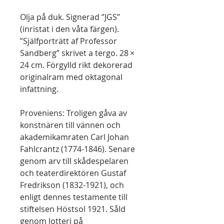
Olja på duk. Signerad ”JGS”
(inristat i den våta färgen).
”Själfporträtt af Professor
Sandberg” skrivet a tergo. 28 ×
24 cm. Förgylld rikt dekorerad
originalram med oktagonal
infattning.
Proveniens: Troligen gåva av
konstnären till vännen och
akademikamraten Carl Johan
Fahlcrantz (1774-1846). Senare
genom arv till skådespelaren
och teaterdirektören Gustaf
Fredrikson (1832-1921), och
enligt dennes testamente till
stiftelsen Höstsol 1921. Såld
genom lotteri på