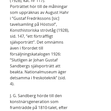
(1928), kat. nr 117).
Porträttet hör till de målningar
som uppräknas av August Hahr
i ”Gustaf Fredrikssons [sic]
tavelsamling på Höstsol”,
Konsthistoriska strövtåg (1928),
sid. 147, ”ett förträffligt
självporträtt”. Det omnämns
även i förordet till
försäljningskatalogen 1926:
”Slutligen är Johan Gustaf
Sandbergs självporträtt att
beakta. Nationalmuseum äger
detsamma i freskoteknik” (sid.
4).
J. G. Sandberg hörde till den
konstnärsgeneration som
framträdde på 1810-​talet, efter