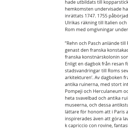
hade utbildats till kopparstick
hemkomsten undervisade han 
inrättats 1747. 1755 påbörjad
Ulrikas räkning till Italien och
Rom med omgivningar under l
”Rehn och Pasch anlände til
genast den franska konstaka
franska konstnärskolonin som 
Enligt en dagbok från resan f
stadsvandringar till Roms sevä
arkitekturen’. Av dagboken f
antika ruinerna, med stort i
Pompeji och Herculaneum och
heta svavelbad och antika rui
museerna, och dessa antikstu
lättare för honom att i Paris
inspirerades även att göra l
k capriccio con rovine, fanta