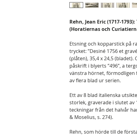
Rehn, Jean Eric (1717-1793)
(Horatiernas och Curiatiern
Etsning och kopparstick på r
trycket: ”Desiné 1756 et gravé
(plåten), 35,4 x 24,5 (bladet
påskrift i blyerts ”496”, a ter
vänstra hörnet, förmodligen
av flera blad ur serien.
Ett av 8 blad italienska utsik
storlek, graverade i slutet av
teckningar från det halvår ha
& Moselius, s. 274).
Rehn, som hörde till de först