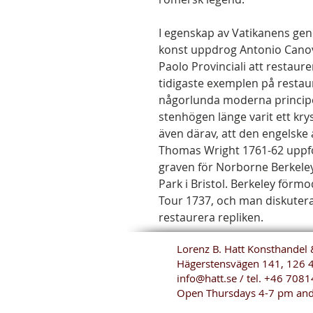
I egenskap av Vatikanens gene
konst uppdrog Antonio Canov
Paolo Provinciali att restaur
tidigaste exemplen på restau
någorlunda moderna principe
stenhögen länge varit ett kr
även därav, att den engelske
Thomas Wright 1761-62 uppför
graven för Norborne Berkeley
Park i Bristol. Berkeley förm
Tour 1737, och man diskuter
restaurera repliken.
Lorenz B. Hatt Konsthandel 
Hägerstensvägen 141, 126 
info@hatt.se
/ tel.
+46 7081
Open Thursdays 4-7 pm and