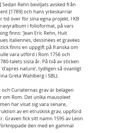
..] Sedan Rehn beviljats avsked från
ent [1789] och hans yrkeskarriär
 tid över för sina egna projekt. I KB
gravyralbum i folioformat, på vars
ng finns: ’Jean Eric Rehn, Huit
es italiennes, dessinées et gravées
stick finns en uppgift på franska om
ulle vara utförd i Rom 1756 och
80-talets sista år. På två av sticken
 ’d'apres nature’, tydligen så ovanligt
Anna Greta Wahlberg i SBL).
s och Curiaternas grav är belägen
der om Rom. Det unika mausoleet
 men har visat sig vara senare,
uktion av en etruskisk grav, uppförd
r. Graven fick sitt namn 1595 av Leon
tur förknippade den med en gammal