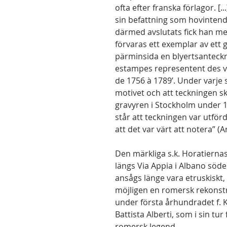
ofta efter franska förlagor. [.
sin befattning som hovintend
därmed avslutats fick han mer
förvaras ett exemplar av ett 
pärminsida en blyertsanteckni
estampes representent des vu
de 1756 à 1789’. Under varje 
motivet och att teckningen sk
gravyren i Stockholm under 17
står att teckningen var utförd
att det var värt att notera” (
Den märkliga s.k. Horatierna
längs Via Appia i Albano sö
ansågs länge vara etruskiskt,
möjligen en romersk rekonstr
under första århundradet f. K
Battista Alberti, som i sin 
romersk legend.