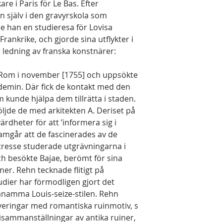
are i Paris för Le Bas. Efter
själv i den gravyrskola som
e han en studieresa för Lovisa
 Frankrike, och gjorde sina utflykter i
edning av franska konstnärer:
l Rom i november [1755] och uppsökte
demin. Där fick de kontakt med den
kunde hjälpa dem tillrätta i staden.
öljde de med arkitekten A. Deriset på
rdheter för att ’informera sig i
ramgår att de fascinerades av de
ntresse studerade utgrävningarna i
 besökte Bajae, berömt för sina
ner. Rehn tecknade flitigt på
dier har förmodligen gjort det
 anamma Louis-seize-stilen. Rehn
averingar med romantiska ruinmotiv, s
sisammanställningar av antika ruiner,