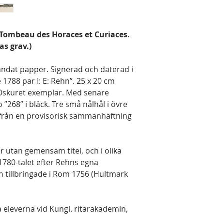
: Tombeau des Horaces et Curiaces.
as grav.)
andat papper. Signerad och daterad i
 1788 par I: E: Rehn”. 25 x 20 cm
). Oskuret exemplar. Med senare
go ”268” i bläck. Tre små nålhål i övre
 från en provisorisk sammanhäftning
ter utan gemensam titel, och i olika
 1780-talet efter Rehns egna
n tillbringade i Rom 1756 (Hultmark
a eleverna vid Kungl. ritarakademin,