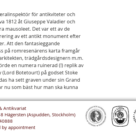
ralinspektör för antikviteter och
a 1812 åt Giuseppe Valadier och
era mausoleet. Det var ett av de
rering av ett antikt monument efter
r. Att den fantasieggande
yss på romresenärens karta framgår
 arkitekten, trädgårdsdesignern m.m.
de en numera ruinerad (!) replik av
 (Lord Botetourt) på godset Stoke
odas ha sett graven under sin Grand
ar nu som bäst hur man ska kunna
& Antikvariat
48 Hägersten (Aspudden, Stockholm)
40888
 by appointment