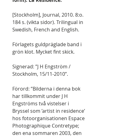
form): La Résidence.
[Stockholm], Journal, 2010. 8:o.
184 s. (vikta sidor). Trilingual in
Swedish, French and English.
Förlagets guldpräglade band i
grön klot. Mycket fint skick.
Signerad: ”J H Engström /
Stockholm, 15/11-2010”.
Förord: ”Bilderna i denna bok
har tillkommit under J H
Engströms två vistelser i
Bryssel som ’artist in residence’
hos fotoorganisationen Espace
Photographique Contretype;
den ena sommaren 2003, den