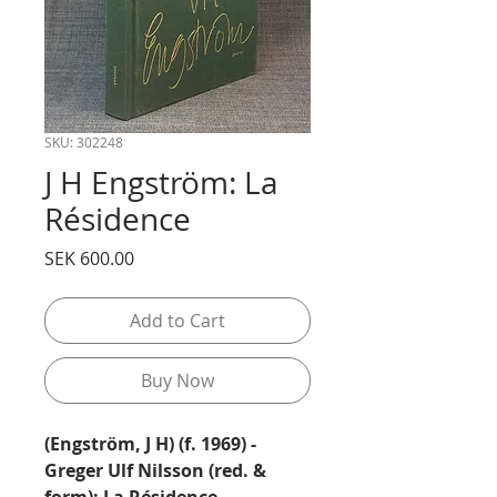
SKU: 302248
J H Engström: La
Résidence
Price
SEK 600.00
Add to Cart
Buy Now
(Engström, J H) (f. 1969) -
Greger Ulf Nilsson (red. &