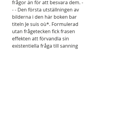
frågor än för att besvara dem. -
- - Den första utställningen av
bilderna i den här boken bar
titeln Je suis où*. Formulerad
utan frågetecken fick frasen
effekten att förvandla sin
existentiella fråga till sanning
utan något svar. - - - I sina
fotografier försöker JH
Engström inte förklara något
utan snarare få oss att på
djupaste plan förnimma det
absurda i människans lott. De
här bilderna förflyttar oss till
det oroande tillstånd inom oss
som utgöres av vars och ens
ensamhet i världen. Jean-Louis
Godefroid, Chef för Espace
Photographique Contretype.”