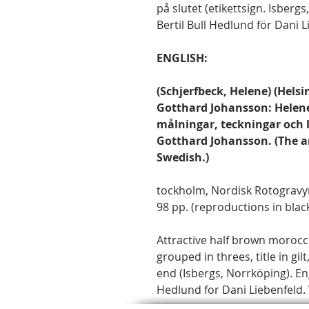
på slutet (etikettsign. Isberg
Bertil Bull Hedlund för Dani Li
ENGLISH:
(Schjerfbeck, Helene) (Helsi
Gotthard Johansson: Helene 
målningar, teckningar och l
Gotthard Johansson. (The ar
Swedish.)
tockholm, Nordisk Rotogravyr,
98 pp. (reproductions in blac
Attractive half brown morocc
grouped in threes, title in gil
end (Isbergs, Norrköping). En
Hedlund for Dani Liebenfeld. 