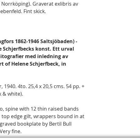
s, Norrköping). Graverat exlibris av
ebenfeld. Fint skick.
ngfors 1862-1946 Saltsjöbaden) -
Schjerfbecks konst. Ett urval
itografier med inledning av
t of Helene Schjerfbeck, in
 1940. 4to. 25,4 x 20,5 cms. 54 pp. +
k & white).
o, spine with 12 thin raised bands
t, top edge gilt, wrappers bound in at
graved bookplate by Bertil Bull
Very fine.