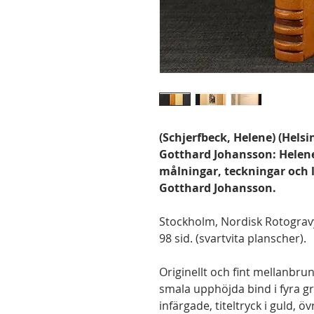
(Schjerfbeck, Helene) (Helsi
Gotthard Johansson: Helene 
målningar, teckningar och l
Gotthard Johansson.
Stockholm, Nordisk Rotogravyr,
98 sid. (svartvita planscher).
Originellt och fint mellanb
smala upphöjda bind i fyra 
infärgade, titeltryck i guld,