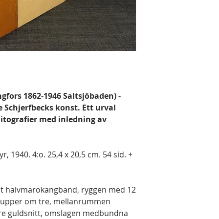
ngfors 1862-1946 Saltsjöbaden) -
Schjerfbecks konst. Ett urval
itografier med inledning av
 1940. 4:o. 25,4 x 20,5 cm. 54 sid. +
runt halvmarokängband, ryggen med 12
grupper om tre, mellanrummen
 övre guldsnitt, omslagen medbundna