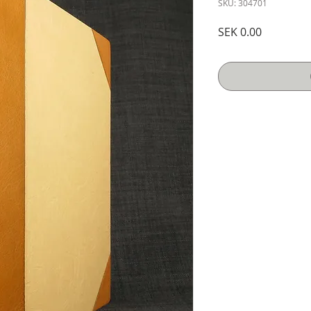
SKU: 304701
Price
SEK 0.00