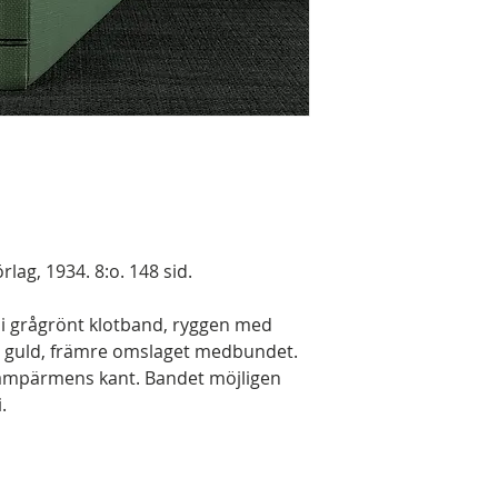
lag, 1934. 8:o. 148 sid.
 i grågrönt klotband, ryggen med
ck i guld, främre omslaget medbundet.
 frampärmens kant. Bandet möjligen
.