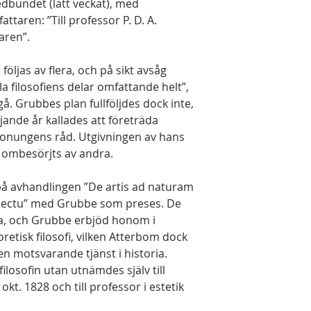
dbundet (lätt veckat), med
ttaren: ”Till professor P. D. A.
taren”.
följas av flera, och på sikt avsåg
la filosofiens delar omfattande helt”,
gå. Grubbes plan fullföljdes dock inte,
jande år kallades att företräda
konungens råd. Utgivningen av hans
re ombesörjts av andra.
å avhandlingen ”De artis ad naturam
pectu” med Grubbe som preses. De
la, och Grubbe erbjöd honom i
retisk filosofi, vilken Atterbom dock
r en motsvarande tjänst i historia.
losofin utan utnämdes själv till
 okt. 1828 och till professor i estetik