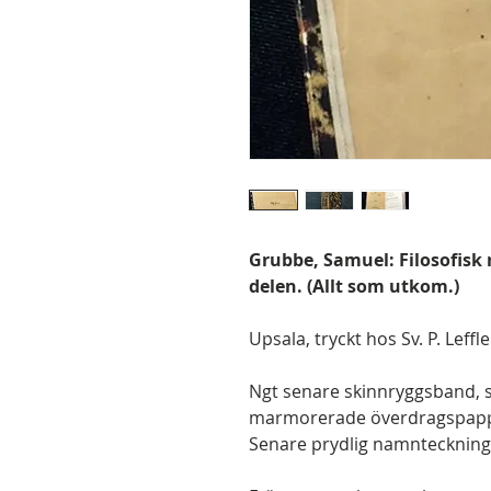
Grubbe, Samuel: Filosofisk r
delen. (Allt som utkom.)
Upsala, tryckt hos Sv. P. Leffle
Ngt senare skinnryggsband, sl
marmorerade överdragspapper.
Senare prydlig namnteckning p