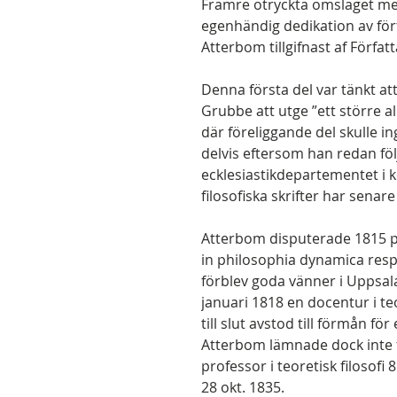
Främre otryckta omslaget me
egenhändig dedikation av förfa
Atterbom tillgifnast af Förfat
Denna första del var tänkt att 
Grubbe att utge ”ett större al
där föreliggande del skulle in
delvis eftersom han redan föl
ecklesiastikdepartementet i 
filosofiska skrifter har sena
Atterbom disputerade 1815 p
in philosophia dynamica res
förblev goda vänner i Uppsa
januari 1818 en docentur i teo
till slut avstod till förmån fö
Atterbom lämnade dock inte fi
professor i teoretisk filosofi 8
28 okt. 1835.