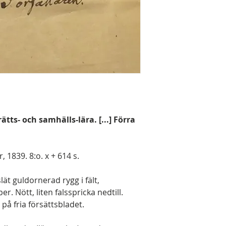
ätts- och samhälls-lära. [...] Förra
r, 1839. 8:o. x + 614 s.
ät guldornerad rygg i fält,
 Nött, liten falsspricka nedtill.
å fria försättsbladet.