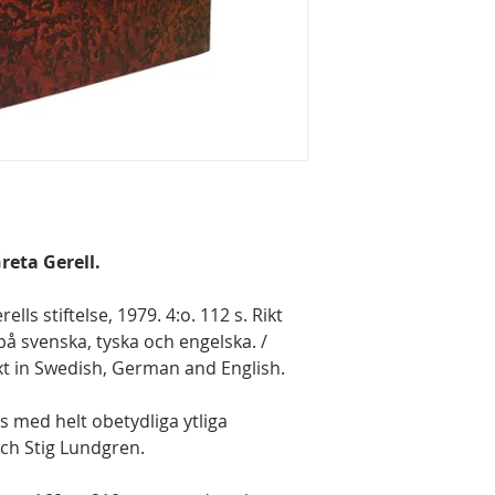
Greta Gerell.
ells stiftelse, 1979. 4:o. 112 s. Rikt
 på svenska, tyska och engelska. /
xt in Swedish, German and English.
is med helt obetydliga ytliga
 och Stig Lundgren.