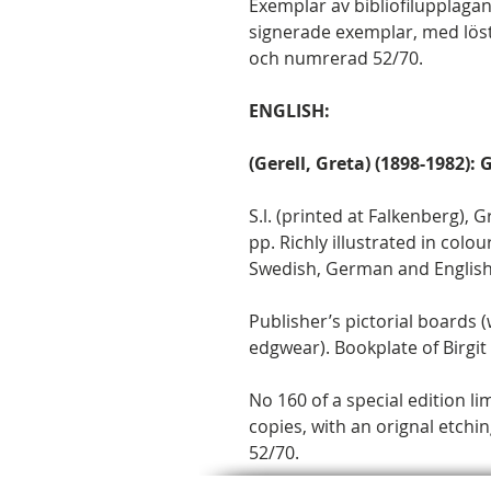
Exemplar av bibliofilupplaga
signerade exemplar, med löst
och numrerad 52/70.
ENGLISH:
(Gerell, Greta) (1898-1982): 
S.l. (printed at Falkenberg), G
pp. Richly illustrated in colou
Swedish, German and English
Publisher’s pictorial boards (
edgwear). Bookplate of Birgit
No 160 of a special edition 
copies, with an orignal etch
52/70.