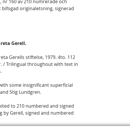
n, nr 160 av 210 numrerade och
 bifogad originaletsning, signerad
Greta Gerell.
reta Gerells stiftelse, 1979. 4to. 112
r. / Trilingual throughout with text in
.
with some insignificant superficial
 and Stig Lundgren.
limited to 210 numbered and signed
ing by Gerell, signed and numbered