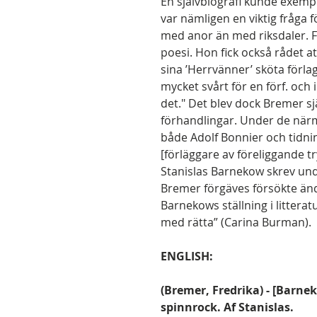
En självbiografi kunde exemp
var nämligen en viktig fråga
med anor än med riksdaler. Fr
poesi. Hon fick också rådet a
sina ’Herrvänner’ sköta förla
mycket svårt för en förf. och 
det." Det blev dock Bremer s
förhandlingar. Under de närm
både Adolf Bonnier och tid
[förläggare av föreliggande try
Stanislas Barnekow skrev u
Bremer förgäves försökte änd
Barnekows ställning i littera
med rätta” (Carina Burman).
ENGLISH:
(Bremer, Fredrika) - [Barne
spinnrock. Af Stanislas.