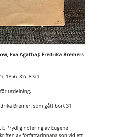
kow, Eva Agatha]: Fredrika Bremers
, 1866. 8:o. 8 sid.
 för utdelning.
redrika Bremer, som gått bort 31
ick. Prydlig notering av Eugène
riften av författarinnans son vid ett