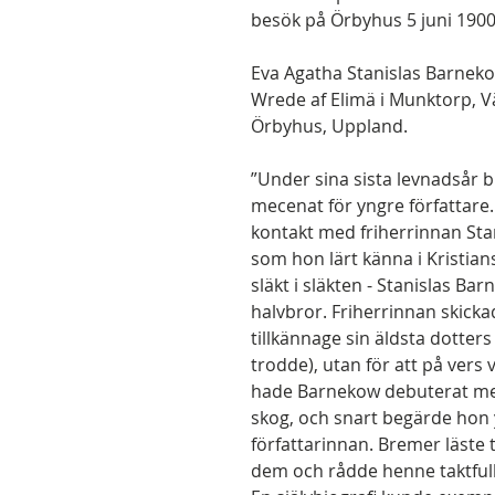
besök på Örbyhus 5 juni 1900
Eva Agatha Stanislas Barnekow
Wrede af Elimä i Munktorp, V
Örbyhus, Uppland.
”Under sina sista levnadsår 
mecenat för yngre författare
kontakt med friherrinnan Sta
som hon lärt känna i Kristian
släkt i släkten - Stanislas B
halvbror. Friherrinnan skickade
tillkännage sin äldsta dotters
trodde), utan för att på vers
hade Barnekow debuterat me
skog, och snart begärde hon
författarinnan. Bremer läste 
dem och rådde henne taktfullt