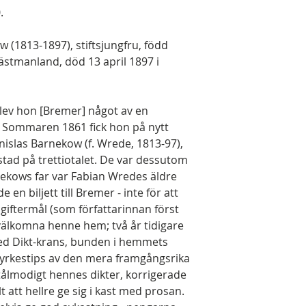
.
 (1813-1897), stiftsjungfru, född
ästmanland, död 13 april 1897 i
blev hon [Bremer] något av en
. Sommaren 1861 fick hon på nytt
nislas Barnekow (f. Wrede, 1813-97),
stad på trettiotalet. De var dessutom
arnekows far var Fabian Wredes äldre
 en biljett till Bremer - inte för att
 giftermål (som författarinnan först
 välkomna henne hem; två år tidigare
d Dikt-krans, bunden i hemmets
 yrkestips av den mera framgångsrika
tålmodigt hennes dikter, korrigerade
 att hellre ge sig i kast med prosan.