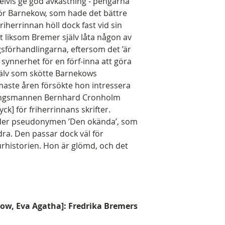
elvis ge god avkastning - pengarna
 för Barnekow, som hade det bättre
iherrinnan höll dock fast vid sin
tt liksom Bremer själv låta någon av
gsförhandlingarna, eftersom det ’är
i synnerhet för en förf-inna att göra
jälv som skötte Barnekows
aste åren försökte hon intressera
ningsmannen Bernhard Cronholm
ck] för friherrinnans skrifter.
nder pseudonymen ’Den okända’, som
ra. Den passar dock väl för
turhistorien. Hon är glömd, och det
kow, Eva Agatha]: Fredrika Bremers