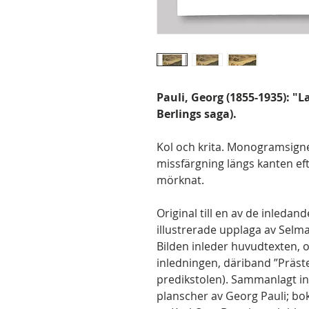
Pauli, Georg (1855-1935): "
Berlings saga).
Kol och krita. Monogramsigne
missfärgning längs kanten ef
mörknat.
Original till en av de inleda
illustrerade upplaga av Selma
Bilden inleder huvudtexten, o
inledningen, däriband ”Präst
predikstolen). Sammanlagt i
planscher av Georg Pauli; boke