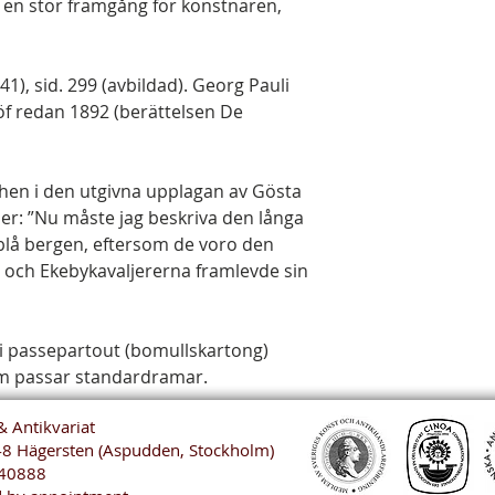
v en stor framgång för konstnären,
), sid. 299 (avbildad). Georg Pauli
öf redan 1892 (berättelsen De
chen i den utgivna upplagan av Gösta
jer: ”Nu måste jag beskriva den långa
 blå bergen, eftersom de voro den
g och Ekebykavaljererna framlevde sin
ri passepartout (bomullskartong)
m passar standardramar.
& Antikvariat
48 Hägersten (Aspudden, Stockholm)
40888