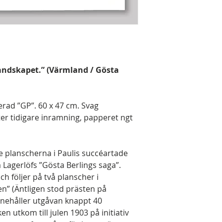
Landskapet.” (Värmland / Gösta
rad ”GP”. 60 x 47 cm. Svag
ter tidigare inramning, papperet ngt
nde planscherna i Paulis succéartade
 Lagerlöfs ”Gösta Berlings saga”.
ch följer på två planscher i
en” (Äntligen stod prästen på
nnehåller utgåvan knappt 40
n utkom till julen 1903 på initiativ