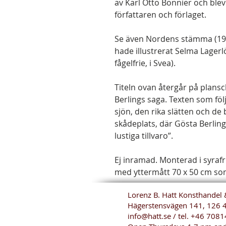
av Karl Otto Bonnier och ble
författaren och förlaget.
Se även Nordens stämma (1941
hade illustrerat Selma Lagerl
fågelfrie, i Svea).
Titeln ovan återgår på plans
Berlings saga. Texten som föl
sjön, den rika slätten och de
skådeplats, där Gösta Berlin
lustiga tillvaro”.
Ej inramad. Monterad i syraf
med yttermått 70 x 50 cm so
Lorenz B. Hatt Konsthandel 
Hägerstensvägen 141, 126 
info@hatt.se
/ tel.
+46 7081