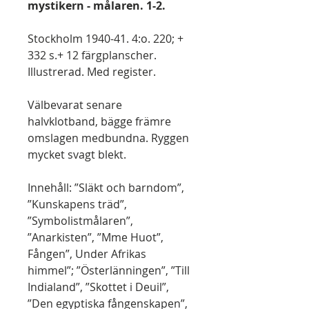
mystikern - målaren. 1-2.
Stockholm 1940-41. 4:o. 220; +
332 s.+ 12 färgplanscher.
Illustrerad. Med register.
Välbevarat senare
halvklotband, bägge främre
omslagen medbundna. Ryggen
mycket svagt blekt.
Innehåll: ”Släkt och barndom”,
”Kunskapens träd”,
”Symbolistmålaren”,
”Anarkisten”, ”Mme Huot”,
Fången”, Under Afrikas
himmel”; ”Österlänningen”, ”Till
Indialand”, ”Skottet i Deuil”,
”Den egyptiska fångenskapen”,