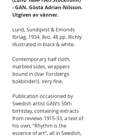
(Lund 1884-1965 Stockholm)
- GAN. Gösta Adrian-Nilsson.
Utgiven av vänner.
Lund, Sundqvist & Emonds
förlag, 1934. 8vo. 48 pp. Richly
illustrated in black & white.
Contemporary half cloth,
marbled sides, wrappers
bound in (Ivar Forsbergs
bokbinderi). Very fine.
Publication occasioned by
Swedish artist GAN’s 50th
birhtday, containing extracts
from reviews 1915-33, a text of
his own, ”Rhythm is the
essence of art”, all in Swedish,