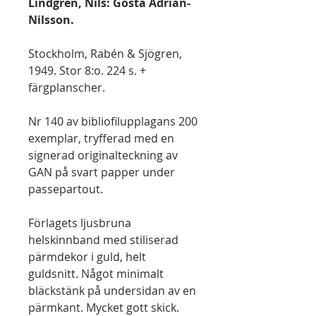
Lindgren, Nils: Gösta Adrian-
Nilsson.
Stockholm, Rabén & Sjögren,
1949. Stor 8:o. 224 s. +
färgplanscher.
Nr 140 av bibliofilupplagans 200
exemplar, tryfferad med en
signerad originalteckning av
GAN på svart papper under
passepartout.
Förlagets ljusbruna
helskinnband med stiliserad
pärmdekor i guld, helt
guldsnitt. Något minimalt
bläckstänk på undersidan av en
pärmkant. Mycket gott skick.