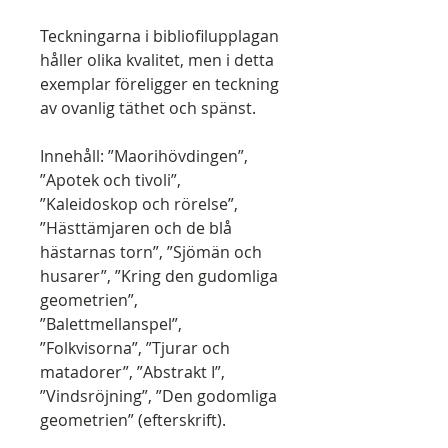
Teckningarna i bibliofilupplagan
håller olika kvalitet, men i detta
exemplar föreligger en teckning
av ovanlig täthet och spänst.
Innehåll: ”Maorihövdingen”,
”Apotek och tivoli”,
”Kaleidoskop och rörelse”,
”Hästtämjaren och de blå
hästarnas torn”, ”Sjömän och
husarer”, ”Kring den gudomliga
geometrien”,
”Balettmellanspel”,
”Folkvisorna”, ”Tjurar och
matadorer”, ”Abstrakt I”,
”Vindsröjning”, ”Den godomliga
geometrien” (efterskrift).