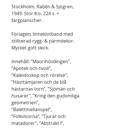
Stockholm, Rabén & Sjögren,
1949. Stor 8:o. 224 s. +
färgplanscher.
Förlagets linneklotband med
stiliserad rygg- & pärmdekor.
Mycket gott skick.
Innehåll: ”Maorihövdingen”,
”Apotek och tivoli”,
”Kaleidoskop och rörelse”,
”Hästtämjaren och de blå
hästarnas torn”, ”Sjömän och
husarer”, ”Kring den gudomliga
geometrien”,
”Balettmellanspel”,
”Folkvisorna”, ”Tjurar och
matadorer”, ”Abstrakt I”,