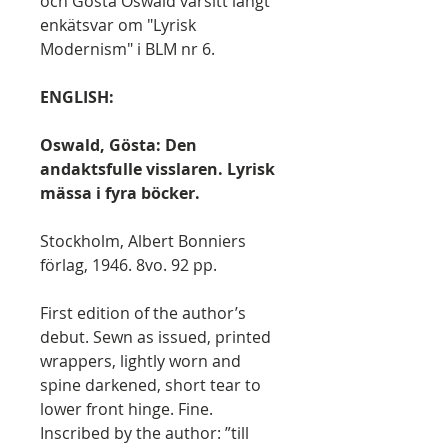
och Gösta Oswald varsitt långt
enkätsvar om "Lyrisk
Modernism" i BLM nr 6.
ENGLISH:
Oswald, Gösta: Den
andaktsfulle visslaren. Lyrisk
mässa i fyra böcker.
Stockholm, Albert Bonniers
förlag, 1946. 8vo. 92 pp.
First edition of the author’s
debut. Sewn as issued, printed
wrappers, lightly worn and
spine darkened, short tear to
lower front hinge. Fine.
Inscribed by the author: ”till