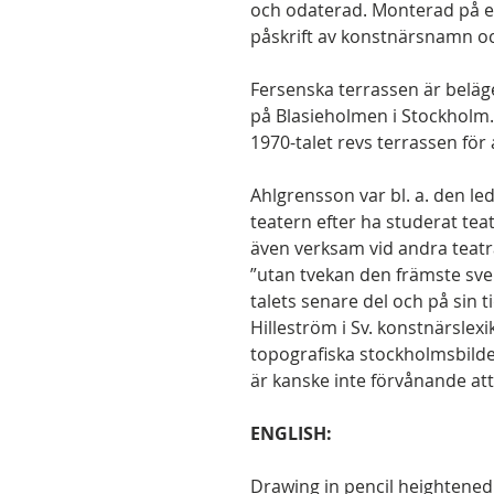
och odaterad. Monterad på et
påskrift av konstnärsnamn och
Fersenska terrassen är beläg
på Blasieholmen i Stockholm.
1970-talet revs terrassen för
Ahlgrensson var bl. a. den l
teatern efter ha studerat tea
även verksam vid andra teatr
”utan tvekan den främste sv
talets senare del och på sin 
Hilleström i Sv. konstnärslex
topografiska stockholmsbilde
är kanske inte förvånande att
ENGLISH:
Drawing in pencil heightened 