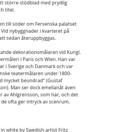
t större stödblad med prydlig
 titel.
en till söder om Fersenska palatset
 Vid nybyggnader i kvarteret på
 att sedan återuppbyggas.
edande dekorationsmålaren vid Kungl.
termåleri i Paris och Wien. Han var
ar i Sverige och Danmark och var
enske teatermålaren under 1800-
tid mycket beundrad” (Gustaf
ikon). Man ser dock emellanåt även
r av Ahlgrensson, som här, och det
 de ofta ger intryck av scenrum.
in white by Swedish artist Fritz