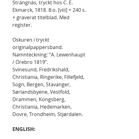
Strängnäs, tryckt hos C. E.
Ekmarck, 1818. 8:o. [viii] + 240 s.
+ graverat titelblad. Med
register.
Oskuren i tryckt
originalpappersband.
Namnteckning: ”A. Lewenhaupt
/ Örebro 1819”.
Svinesund, Fredrikshald,
Christiania, Ringerike, Fillefjeld,
Sogn, Bergen, Stavanger,
Sørlandsbyene, Vestfold,
Drammen, Kongsberg,
Christiania, Hedemarken,
Dovre, Trondheim, Stjørdalen.
ENGLISH: