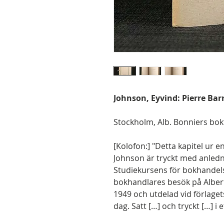
Johnson, Eyvind: Pierre B
Stockholm, Alb. Bonniers boktr
[Kolofon:] "Detta kapitel ur
Johnson är tryckt med anled
Studiekursens för bokhandel
bokhandlares besök på Albert
1949 och utdelad vid förlag
dag. Satt […] och tryckt […] i 