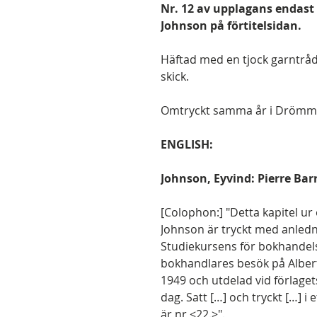
Nr. 12 av upplagans endast 
Johnson på förtitelsidan.
Häftad med en tjock garntråd 
skick.
Omtryckt samma år i Drömma
ENGLISH:
Johnson, Eyvind: Pierre B
[Colophon:] "Detta kapitel 
Johnson är tryckt med anled
Studiekursens för bokhandel
bokhandlares besök på Albert
1949 och utdelad vid förlag
dag. Satt […] och tryckt […] i
är nr <22.>".