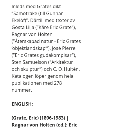
Inleds med Grates dikt
”Samotrake (till Gunnar
Ekelöf)”. Därtill med texter av
Gösta Lilja (”Käre Eric Grate”),
Ragnar von Holten
(”Återskapad natur - Eric Grates
’objektlandskap’”), José Pierre
(”Eric Grates gudakompisar”),
Sten Samuelson (”Arkitektur
och skulptur”) och C. O. Hultén.
Katalogen löper genom hela
publikationen med 278
nummer.
ENGLISH:
(Grate, Eric) (1896-1983) |
Ragnar von Holten (ed.): Eric