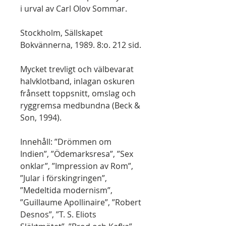
i urval av Carl Olov Sommar.
Stockholm, Sällskapet
Bokvännerna, 1989. 8:o. 212 sid.
Mycket trevligt och välbevarat
halvklotband, inlagan oskuren
frånsett toppsnitt, omslag och
ryggremsa medbundna (Beck &
Son, 1994).
Innehåll: ”Drömmen om
Indien”, ”Ödemarksresa”, ”Sex
onklar”, ”Impression av Rom”,
”Jular i förskingringen”,
”Medeltida modernism”,
”Guillaume Apollinaire”, ”Robert
Desnos”, ”T. S. Eliots