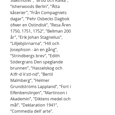
Släktmötet”, ”Brod och Kafka”,
”Isherwoods Berlin”, ”Åtta
kåserier”, ”Från Compagniets
dagar”, ”Pehr Osbecks Dagbok
öfwer en Ostindisk”, ”Resa Åren
1750, 1751, 1752”, ”Bellman 200
år”, ”Erik Johan Stagnelius”,
”Lilljebjörnarna”, ”Hill och
Josephson - än en gång”,
”Strindbergs brev”, ”Edith
Södergrans Den speglande
brunnen”, ”Hasselskog och
A:lfr-d V:stl-nd”, ”Bertil
Malmberg”, ”Helmer
Grundströms Lappland”, ”Fort i
Elfenbenslinjen”, ”Martinson i
Akademin”, ”Diktens medel och
mål”, ”Deklaration 1941”,
”Commedia dell’ arte”.