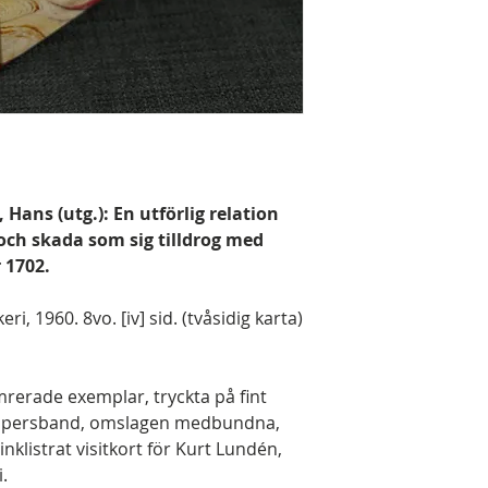
Hans (utg.): En utförlig relation
och skada som sig tilldrog med
 1702.
, 1960. 8vo. [iv] sid. (tvåsidig karta)
rerade exemplar, tryckta på fint
appersband, omslagen medbundna,
inklistrat visitkort för Kurt Lundén,
.