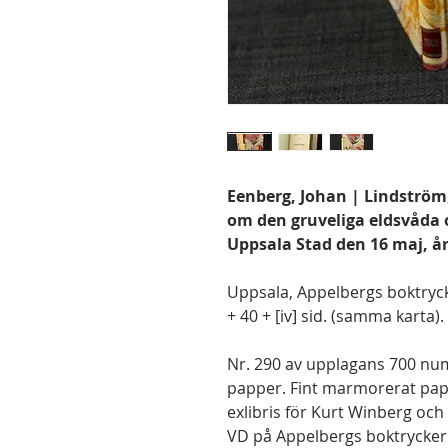
Eenberg, Johan | Lindström, 
om den gruveliga eldsvåda 
Uppsala Stad den 16 maj, år
Uppsala, Appelbergs boktryckeri
+ 40 + [iv] sid. (samma karta).
Nr. 290 av upplagans 700 num
papper. Fint marmorerat p
exlibris för Kurt Winberg och 
VD på Appelbergs boktryckeri