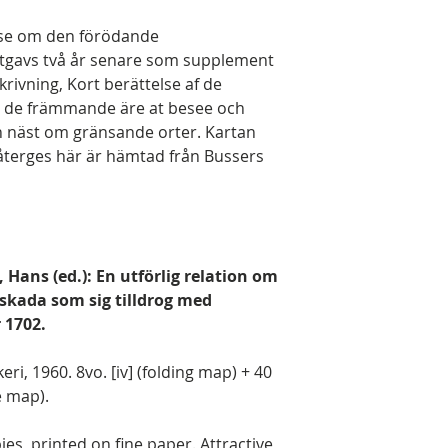
lse om den förödande
tgavs två år senare som supplement
krivning, Kort berättelse af de
 de främmande äre at besee och
h näst om gränsande orter. Kartan
återges här är hämtad från Bussers
 Hans (ed.): En utförlig relation om
skada som sig tilldrog med
 1702.
i, 1960. 8vo. [iv] (folding map) + 40
he map).
s, printed on fine paper. Attractive