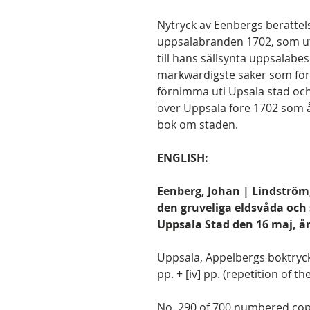
Nytryck av Eenbergs berätte
uppsalabranden 1702, som u
till hans sällsynta uppsalabes
märkwärdigste saker som för
förnimma uti Upsala stad oc
över Uppsala före 1702 som 
bok om staden.
ENGLISH:
Eenberg, Johan | Lindström,
den gruveliga eldsvåda och 
Uppsala Stad den 16 maj, år
Uppsala, Appelbergs boktrycker
pp. + [iv] pp. (repetition of t
No. 290 of 700 numbered copie