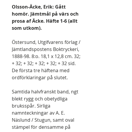
Olsson-Äcke, Erik: Gått
homör. Jämtmål på värs och
prosa af Äcke. Häfte 1-6 (allt
som utkom).
Östersund, Utgifvarens förlag /
Jämtlandspostens Boktryckeri,
1888-98. 8:o. 18,1 x 12,8 cm. 32;
+ 32; + 32; + 32; + 32; + 32 sid.
De första tre häftena med
ordförklaringar på slutet.
Samtida halvfranskt band, ngt
blekt rygg och obetydliga
bruksspår. Sirliga
namnteckningar av A. E.
Näslund / Stugun, samt oval
stämpel för densamme på