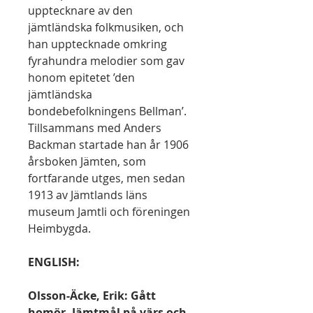
upptecknare av den
jämtländska folkmusiken, och
han upptecknade omkring
fyrahundra melodier som gav
honom epitetet ’den
jämtländska
bondebefolkningens Bellman’.
Tillsammans med Anders
Backman startade han år 1906
årsboken Jämten, som
fortfarande utges, men sedan
1913 av Jämtlands läns
museum Jamtli och föreningen
Heimbygda.
ENGLISH:
Olsson-Äcke, Erik: Gått
homör. Jämtmål på värs och