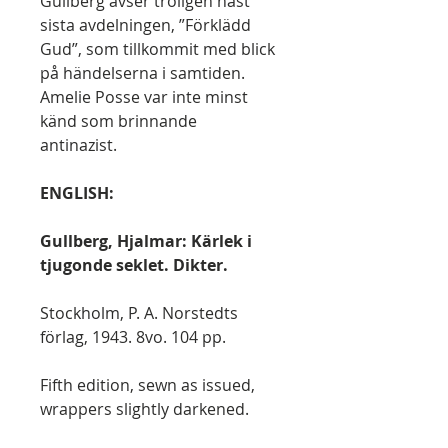
Gullberg avser troligen näst
sista avdelningen, ”Förklädd
Gud”, som tillkommit med blick
på händelserna i samtiden.
Amelie Posse var inte minst
känd som brinnande
antinazist.
ENGLISH:
Gullberg, Hjalmar: Kärlek i
tjugonde seklet. Dikter.
Stockholm, P. A. Norstedts
förlag, 1943. 8vo. 104 pp.
Fifth edition, sewn as issued,
wrappers slightly darkened.