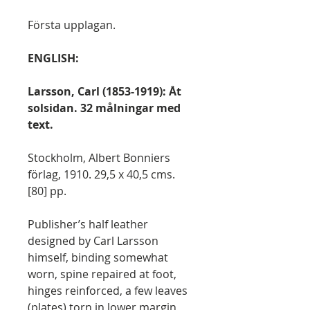
Första upplagan.
ENGLISH:
Larsson, Carl (1853-1919): Åt
solsidan. 32 målningar med
text.
Stockholm, Albert Bonniers
förlag, 1910. 29,5 x 40,5 cms.
[80] pp.
Publisher’s half leather
designed by Carl Larsson
himself, binding somewhat
worn, spine repaired at foot,
hinges reinforced, a few leaves
(plates) torn in lower margin,