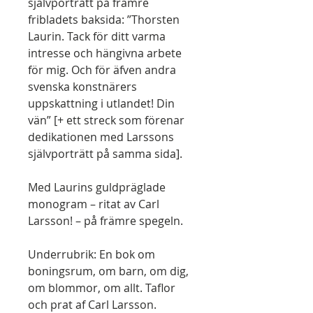
självporträtt på främre
fribladets baksida: ”Thorsten
Laurin. Tack för ditt varma
intresse och hängivna arbete
för mig. Och för äfven andra
svenska konstnärers
uppskattning i utlandet! Din
vän” [+ ett streck som förenar
dedikationen med Larssons
självporträtt på samma sida].
Med Laurins guldpräglade
monogram – ritat av Carl
Larsson! – på främre spegeln.
Underrubrik: En bok om
boningsrum, om barn, om dig,
om blommor, om allt. Taflor
och prat af Carl Larsson.