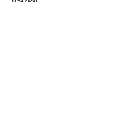
same page].
With Laurin’s gilt-stamped
monogram (designed by
Larsson!) on front pastedown.
First edition.