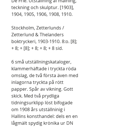
De Frie. Utställning af målning,
teckning och skulptur. [1903],
1904, 1905, 1906, 1908, 1910.
Stockholm, Zetterlunds /
Zetterlund & Thelanders
boktryckeri, 1903-1910. 8:o. [8];
+ 8; + [8]; + 8; + 8; + 8 sid.
6 små utställningskataloger,
klammerhäftade i tryckta röda
omslag, de två första även med
inlagorna tryckta på rött
papper. Spår av vikning. Gott
skick. Med två prydliga
tidningsurklipp löst bifogade
om 1908 års utställninig i
Hallins konsthandel: dels en en
lågmält spydig krönika ur DN