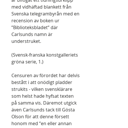
är bifogat ett tidningsurklipp
med vidhäftad blankett från
Svenska telegrambyrån med en
recension av boken ur
”Biblioteksbladet” där
Carlsunds namn är
understruket.
(Svensk-franska konstgalleriets
gröna serie, 1.)
Censuren av förordet har delvis
bestått i att onödigt pladder
strukits - vilken svensklärare
som helst hade hyfsat texten
på samma vis. Däremot utgick
även Carlsunds tack till Gösta
Olson för att denne försett
honom med ”en eller annan