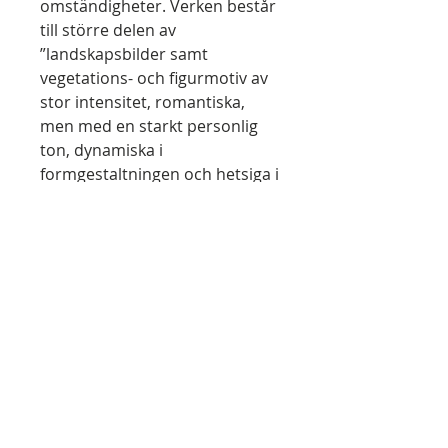
omständigheter. Verken består
till större delen av
”landskapsbilder samt
vegetations- och figurmotiv av
stor intensitet, romantiska,
men med en starkt personlig
ton, dynamiska i
formgestaltningen och hetsiga i
svärtan” (Jungmarker). Därtill
bl. a. porträtt föreställande
medpatienter och
vårdpersonal samt fria kopior
efter reproduktioner av
konstverk. Formatet är ofta
anmärkningsvärt litet och
verken är ibland utförda på
återanvända blad med
handskriven text - Sten Åke
Nilsson har dragit slutsatsen