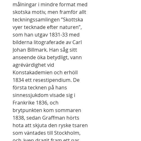
målningar i mindre format med
skotska motiv, men framför allt
teckningssamlingen ”Skottska
vyer tecknade efter naturen”,
som han utgav 1831-33 med
bilderna litograferade av Carl
Johan Billmark. Han såg sitt
anseende öka betydligt, vann
agrévärdighet vid
Konstakademien och erhöll
1834 ett resestipendium. De
första tecknen på hans
sinnessjukdom visade sig i
Frankrike 1836, och
brytpunkten kom sommaren
1838, sedan Graffman hörts
hota att skjuta den ryske tsaren
som väntades till Stockholm,
och även dragit fram ett par