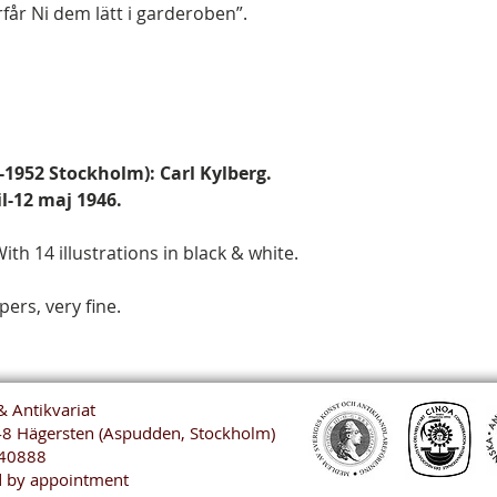
får Ni dem lätt i garderoben”.
8-1952 Stockholm): Carl Kylberg.
il-12 maj 1946.
th 14 illustrations in black & white.
ers, very fine.
& Antikvariat
48 Hägersten (Aspudden, Stockholm)
40888
 by appointment