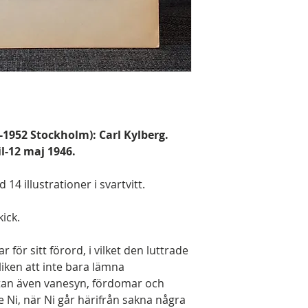
8-1952 Stockholm): Carl Kylberg.
il-12 maj 1946.
14 illustrationer i svartvitt.
kick.
 för sitt förord, i vilket den luttrade
ken att inte bara lämna
utan även vanesyn, fördomar och
e Ni, när Ni går härifrån sakna några