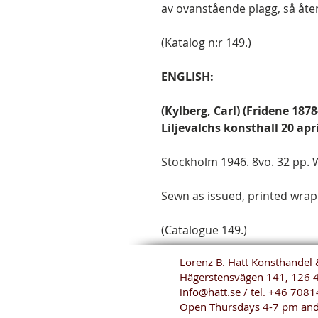
av ovanstående plagg, så åter
(Katalog n:r 149.)
ENGLISH:
(Kylberg, Carl) (Fridene 187
Liljevalchs konsthall 20 apr
Stockholm 1946. 8vo. 32 pp. Wi
Sewn as issued, printed wrapp
(Catalogue 149.)
Lorenz B. Hatt Konsthandel 
Hägerstensvägen 141, 126 
info@hatt.se
/ tel.
+46 7081
Open Thursdays 4-7 pm and