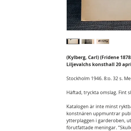
(Kylberg, Carl) (Fridene 187
Liljevalchs konsthall 20 apr
Stockholm 1946. 8:o. 32 s. Med 
Häftad, tryckta omslag. Fint s
Katalogen är inte minst ryktbar
konstnären uppmuntrar publi
ytterplaggen i garderoben, 
förutfattade meningar. ”Skull