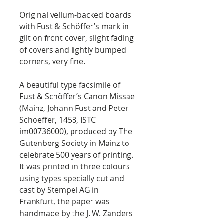
Original vellum-backed boards
with Fust & Schöffer’s mark in
gilt on front cover, slight fading
of covers and lightly bumped
corners, very fine.
A beautiful type facsimile of
Fust & Schöffer’s Canon Missae
(Mainz, Johann Fust and Peter
Schoeffer, 1458, ISTC
im00736000), produced by The
Gutenberg Society in Mainz to
celebrate 500 years of printing.
It was printed in three colours
using types specially cut and
cast by Stempel AG in
Frankfurt, the paper was
handmade by the J. W. Zanders