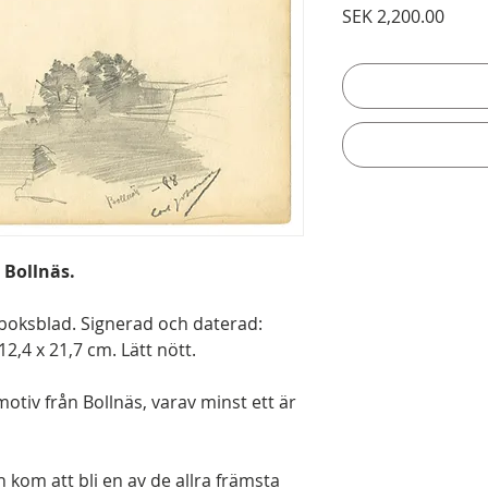
Price
SEK 2,200.00
 Bollnäs.
ssboksblad. Signerad och daterad:
12,4 x 21,7 cm. Lätt nött.
otiv från Bollnäs, varav minst ett är
kom att bli en av de allra främsta