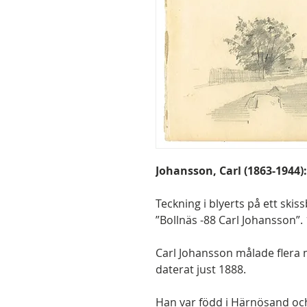
Johansson, Carl (1863-1944):
Teckning i blyerts på ett ski
”Bollnäs -88 Carl Johansson”. 
Carl Johansson målade flera m
daterat just 1888.
Han var född i Härnösand och 