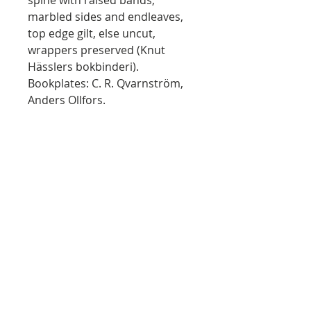
spine with raised bands,
marbled sides and endleaves,
top edge gilt, else uncut,
wrappers preserved (Knut
Hässlers bokbinderi).
Bookplates: C. R. Qvarnström,
Anders Ollfors.