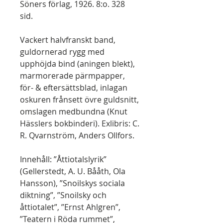
Söners förlag, 1926. 8:o. 328
sid.
Vackert halvfranskt band,
guldornerad rygg med
upphöjda bind (aningen blekt),
marmorerade pärmpapper,
för- & eftersättsblad, inlagan
oskuren frånsett övre guldsnitt,
omslagen medbundna (Knut
Hässlers bokbinderi). Exlibris: C.
R. Qvarnström, Anders Ollfors.
Innehåll: ”Åttiotalslyrik”
(Gellerstedt, A. U. Bååth, Ola
Hansson), ”Snoilskys sociala
diktning”, ”Snoilsky och
åttiotalet”, ”Ernst Ahlgren”,
”Teatern i Röda rummet”,