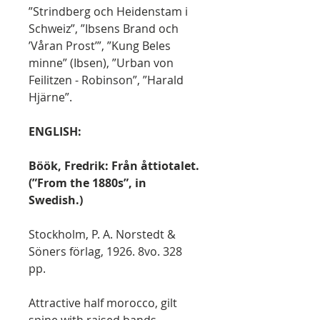
”Strindberg och Heidenstam i
Schweiz”, ”Ibsens Brand och
’Våran Prost’”, ”Kung Beles
minne” (Ibsen), ”Urban von
Feilitzen - Robinson”, ”Harald
Hjärne”.
ENGLISH:
Böök, Fredrik: Från åttiotalet.
(”From the 1880s”, in
Swedish.)
Stockholm, P. A. Norstedt &
Söners förlag, 1926. 8vo. 328
pp.
Attractive half morocco, gilt