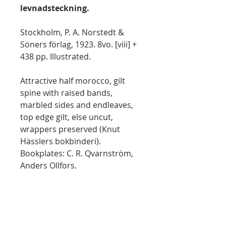
levnadsteckning.
Stockholm, P. A. Norstedt &
Söners förlag, 1923. 8vo. [viii] +
438 pp. Illustrated.
Attractive half morocco, gilt
spine with raised bands,
marbled sides and endleaves,
top edge gilt, else uncut,
wrappers preserved (Knut
Hässlers bokbinderi).
Bookplates: C. R. Qvarnström,
Anders Ollfors.