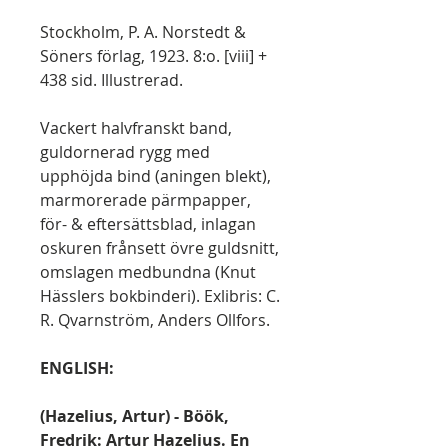
Stockholm, P. A. Norstedt &
Söners förlag, 1923. 8:o. [viii] +
438 sid. Illustrerad.
Vackert halvfranskt band,
guldornerad rygg med
upphöjda bind (aningen blekt),
marmorerade pärmpapper,
för- & eftersättsblad, inlagan
oskuren frånsett övre guldsnitt,
omslagen medbundna (Knut
Hässlers bokbinderi). Exlibris: C.
R. Qvarnström, Anders Ollfors.
ENGLISH:
(Hazelius, Artur) - Böök,
Fredrik: Artur Hazelius. En