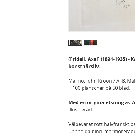
(Fridell, Axel) (1894-1935) - 
konstnärsliv.
Malmö, John Kroon / A.-B. Malm
+ 100 planscher på 50 blad.
Med en originaletsning av Ax
illustrerad.
Välbevarat rött halvfranskt 
upphöjda bind, marmorerade