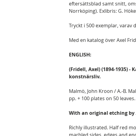
eftersättsblad samt snitt, o
Norrköping). Exlibris: G. Hök
Tryckt i 500 exemplar, varav d
Med en katalog över Axel Frid
ENGLISH:
(Fridell, Axel) (1894-1935) - 
konstnärsliv.
Malmö, John Kroon / A.-B. Mal
pp. + 100 plates on 50 leaves.
With an original etching by 
Richly illustrated. Half red m
marbled sides, edges and end