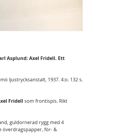
Karl Asplund: Axel Fridell. Ett
ö ljustrycksanstalt, 1937. 4:o. 132 s.
el Fridell
som frontispis. Rikt
band, guldornerad rygg med 4
 överdragspapper, för- &