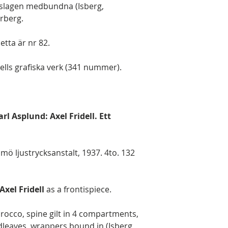
mslagen medbundna (Isberg,
erberg.
etta är nr 82.
ells grafiska verk (341 nummer).
Karl Asplund: Axel Fridell. Ett
mö ljustrycksanstalt, 1937. 4to. 132
Axel Fridell
as a frontispiece.
orocco, spine gilt in 4 compartments,
leaves, wrappers bound in (Isberg,