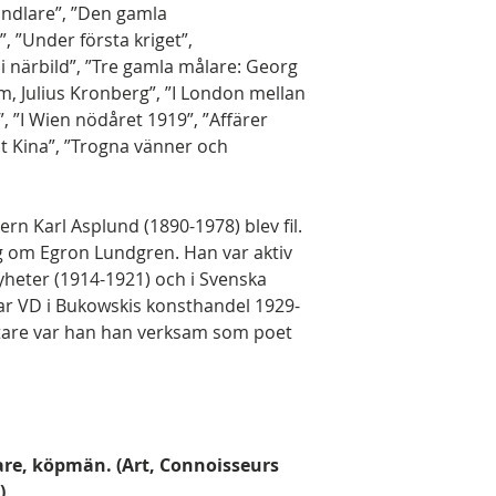
andlare”, ”Den gamla
”, ”Under första kriget”,
 i närbild”, ”Tre gamla målare: Georg
, Julius Kronberg”, ”I London mellan
”, ”I Wien nödåret 1919”, ”Affärer
t Kina”, ”Trogna vänner och
ern Karl Asplund (1890-1978) blev fil.
g om Egron Lundgren. Han var aktiv
yheter (1914-1921) och i Svenska
ar VD i Bukowskis konsthandel 1929-
ttare var han han verksam som poet
are, köpmän. (Art, Connoisseurs
)