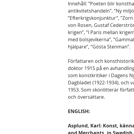
Innehåll: ”Poeten blir konsth
antikvitetshandeln”, ”Ny miljö
”Efterkrigskonjunktur”, ”Zorn
von Rosen, Gustaf Cederström
krigen”, ”I Paris mellan krigen
med bolsjevikerna”, ”Gammal
hjälpare”, ”Gösta Stenman”.
Författaren och konsthistorik
doktor 1915 på en avhandlin
som konstkritiker i Dagens N
Dagbladet (1922-1934), och v
1953. Som skönlitterär förfa
och översättare.
ENGLISH:
Asplund, Karl: Konst, känn
and Merchants, in Swedish.