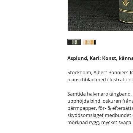
Asplund, Karl: Konst, känn
Stockholm, Albert Bonniers för
planschblad med illustration
Samtida halvmarokängband, 
upphöjda bind, oskuren från
pärmpapper, för- & eftersätt
skyddsomslaget medbundet (B
mörknad rygg, mycket svaga b