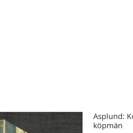
Asplund: K
köpmän