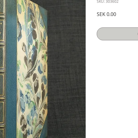
SKU: 303602
Price
SEK 0.00