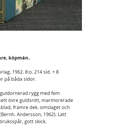
are, köpmän.
lag, 1962. 8:o. 214 sid. + 8
er på båda sidor.
guldornerad rygg med fem
sett övre guldsnitt, marmorerade
sblad, främre dek. omslaget och
ernh. Andersson, 1962). Lätt
ruksspår, gott skick.