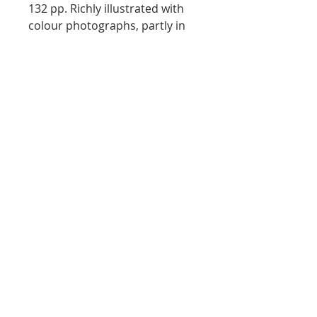
132 pp. Richly illustrated with
colour photographs, partly in
colour.
Publisher’s boards, pictorial
dustjacket, as new.
A detailed documentation of
the nine sligthly different
artistical knives which Swedish
artist Anders Zorn designed
and let a master knifemaker
produce in 1904-1905, keeping
two for himself and presenting
the others as gifts.
The book came about in co-
operation with the Zorn
Museum at Mora following the