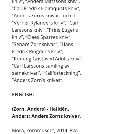
kniv”, ”Anders Matssons kniv”,
”Carl Fredrik Holmquists kniv”,
”Anders Zorns knivar I och II”,
”Verner Rylanders kniv”, ”Carl
Larssons kniv”, ”Prins Eugens
kniv”, ”Claes Sparres kniv”,
”Senare Zornknivar”, ”Hans
Fredrik Ringdéns kniv”,
”Konung Gustav VI Adolfs kniv”,
”Carl Larssons samling av
sameknivar”, ”Källförteckning”,
”Anders Zorn’s knives”.
ENGLISH:
(Zorn, Anders) - Halldén,
Anders: Anders Zorns knivar.
Mora, Zornmuseet, 2014. 8vo.