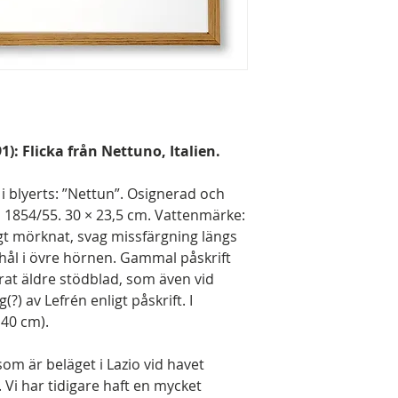
): Flicka från Nettuno, Italien.
t i blyerts: ”Nettun”. Osignerad och
n 1854/55. 30 × 23,5 cm. Vattenmärke:
gt mörknat, svag missfärgning längs
hål i övre hörnen. Gammal påskrift
at äldre stödblad, som även vid
g(?) av Lefrén enligt påskrift. I
 40 cm).
som är beläget i Lazio vid havet
Vi har tidigare haft en mycket