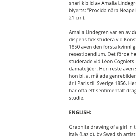
snarlik bild av Amalia Lindegr
blyerts: ”Procida nära Neapel.
21 cm).
Amalia Lindegren var en av d
dispens fick studera vid Kon
1850 även den första kvinnlig
resestipendium. Det förde henn
studerade vid Léon Cogniets 
damateljéer. Hon reste även 
hon bl. a. målade genrebilder,
år i Paris till Sverige 1856. 
har ofta ett sentimentalt drag
studie.
ENGLISH:
Graphite drawing of a girl in
Italy (Lazio), by Swedish art