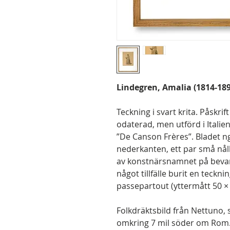
Lindegren, Amalia (1814-1891
Teckning i svart krita. Påskrif
odaterad, men utförd i Italie
”De Canson Frères”. Bladet n
nederkanten, ett par små nål
av konstnärsnamnet på bevar
något tillfälle burit en tecknin
passepartout (yttermått 50 ×
Folkdräktsbild från Nettuno, 
omkring 7 mil söder om Rom. 