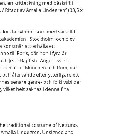
en, en kritteckning med påskrift i
 / Ritadt av Amalia Lindegren” (33,5 x
e första kvinnor som med särskild
stakademien i Stockholm, och blev
a konstnär att erhålla ett
e till Paris, där hon i fyra år
och Jean-Baptiste-Ange Tissiers
söderut till München och Rom, där
 och återvände efter ytterligare ett
Hennes senare genre- och folklivsbilder
, vilket helt saknas i denna fina
 the traditional costume of Nettuno,
ist Amalia Lindegren. Unsigned and