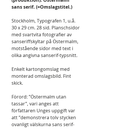
(produktion): Östermalm
sans serif. (=Omslagstitel.)
Stockholm, Typografen 1, u.å.
30 x 29 cm. 28 sid. Planschsidor
med svartvita fotografier av
sanseriffskyltar på Östermalm,
motstående sidor med text i
olika angivna sanserif-typsnitt.
Enkelt kartongomslag med
monterad omslagsbild. Fint
skick.
Förord: ”Östermalm utan
tassar”, vari anges att
författaren Unges uppgift var
att ”demonstrera tolv stycken
ovanligt välskurna sans serif-